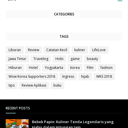
CATEGORIES
TAGS
Liburan
Review
Catatan Kecil
kuliner
LifeLove
Jawa Timur
Traveling
Hobi
game
beauty
Hiburan
Hotel
Yogyakarta
korea
Film
fashion
Wow Korea Supporters 2018
Ingress
hijab
WKS 2018
tips
Review Aplikasi
buku
RECENT POSTS
Bebek Papin: Kuliner Tenda Legendaris yang
Habis dalam Hitungan Jam