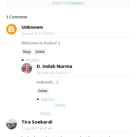
POST A COMMENT
5 Comments
Unknown
29 June 2017 at 05:07
Welcome to Kudus! :)
Reply
Delete
Replies
D. Indah Nurma
29 June 2017 at 05:17
makasih... :)
Delete
Replies
Reply
Reply
Tira Soekardi
1 July 2017 at 02:42