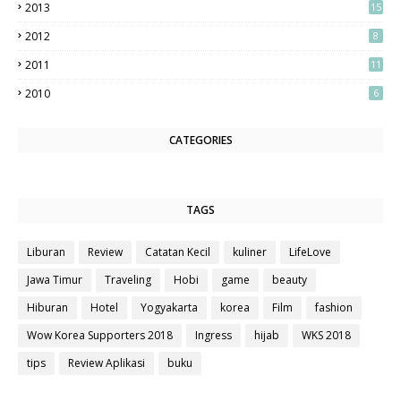
2013
15
2012
8
2011
11
2010
6
CATEGORIES
TAGS
Liburan
Review
Catatan Kecil
kuliner
LifeLove
Jawa Timur
Traveling
Hobi
game
beauty
Hiburan
Hotel
Yogyakarta
korea
Film
fashion
Wow Korea Supporters 2018
Ingress
hijab
WKS 2018
tips
Review Aplikasi
buku