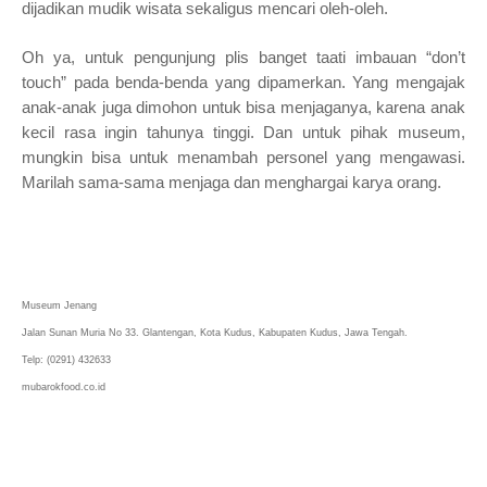
dijadikan mudik wisata sekaligus mencari oleh-oleh.
Oh ya, untuk pengunjung plis banget taati imbauan “don’t
touch” pada benda-benda yang dipamerkan. Yang mengajak
anak-anak juga dimohon untuk bisa menjaganya, karena anak
kecil rasa ingin tahunya tinggi. Dan untuk pihak museum,
mungkin bisa untuk menambah personel yang mengawasi.
Marilah sama-sama menjaga dan menghargai karya orang.
Museum Jenang
Jalan Sunan Muria No 33. Glantengan, Kota Kudus, Kabupaten Kudus, Jawa Tengah.
Telp: (0291) 432633
mubarokfood.co.id