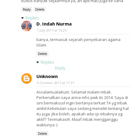
kudus banyak sejaarhnya ya, ah ajdi mau juga ke sana
Reply
Delete
Replies
D. Indah Nurma
1 July 2017 at 16:25
banya, termasuk sejarah penyebaran agama
Islam.
Delete
Replies
Reply
Unknown
5 October 2017 at 17:37
Assalamualaikum. Selamat malam mbak.
Perkenalkan saya anna mhs pwk its 2014. Saya di
sini bermaksud ingin bertanya terkait TA yg mbak
ambil.Kebetulan saya sedang meneliti tentang hal
itu juga. Jika boleh, apakah ada cp mbaknya yg
aktif? Terimakasih. Maaf mbak mengganggu
waktunya :)
Delete