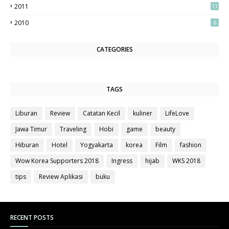
2011
11
2010
6
CATEGORIES
TAGS
Liburan
Review
Catatan Kecil
kuliner
LifeLove
Jawa Timur
Traveling
Hobi
game
beauty
Hiburan
Hotel
Yogyakarta
korea
Film
fashion
Wow Korea Supporters 2018
Ingress
hijab
WKS 2018
tips
Review Aplikasi
buku
RECENT POSTS